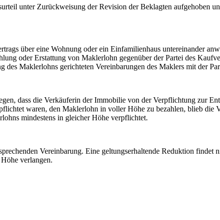
gsurteil unter Zurückweisung der Revision der Beklagten aufgehoben 
rtrags über eine Wohnung oder ein Einfamilienhaus untereinander anwen
hlung oder Erstattung von Maklerlohn gegenüber der Partei des Kaufvert
ng des Maklerlohns gerichteten Vereinbarungen des Maklers mit der Parte
gen, dass die Verkäuferin der Immobilie von der Verpflichtung zur Ent
lichtet waren, den Maklerlohn in voller Höhe zu bezahlen, blieb die Ve
ohns mindestens in gleicher Höhe verpflichtet.
sprechenden Vereinbarung. Eine geltungserhaltende Reduktion findet ni
r Höhe verlangen.