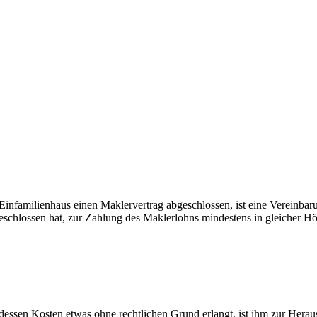
Einfamilienhaus einen Maklervertrag abgeschlossen, ist eine Vereinbar
eschlossen hat, zur Zahlung des Maklerlohns mindestens in gleicher Höh
 dessen Kosten etwas ohne rechtlichen Grund erlangt, ist ihm zur Herau