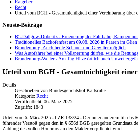
Ratgeber
Recht
Urteil vom BGH - Gesamtnichtigkeit einer Vereinbarung über 
Neuste-Beiträge
B5-Dallgow-Döberitz - Erneuerung der Fahrbahn, Rampen und
Traditionelles Backofenfest am 09.08. 2026 in Paaren im Glien
Brandenburg: Auch heute Schauer und Gewitter möglich
Was Autofahrer bei einer Vollsperrung dürfen, wie die Rettungs
Brandenburg-Wetter - Am Tag Hitze örtlich auch Unwettergefa
Urteil vom BGH - Gesamtnichtigkeit eine
Details
Geschrieben von
Bundesgerichtshof Karlsruhe
Kategorie:
Recht
Veröffentlicht: 06. März 2025
Zugriffe: 1843
Urteil vom 6. März 2025 - I ZR 138/24 - Der unter anderem für das Ma
führender Verstoß gegen den in § 656d BGB geregelten Grundsatz der 
Zahlung des vollen Honorars an den Makler verpflichtet wird.