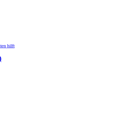
en hilft
)