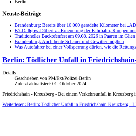
Berlin
Neuste-Beiträge
Brandenburg: Bereits über 10.000 geradelte Kilometer bei „A
B5-Dallgow-Döberitz - Erneuerung der Fahrbahn, Rampen und
Traditionelles Backofenfest am 09.08. 2026 in Paaren im Glien
Brandenburg: Auch heute Schauer und Gewitter möglich
Was Autofahrer bei einer Vollsperrung dürfen, wie die Rettungs
Berlin: Tödlicher Unfall in Friedrichsha
Details
Geschrieben von
PM/Ext/Polizei-Berlin
Zuletzt aktualisiert: 01. Oktober 2024
Friedrichshain - Kreuzberg - Bei einem Verkehrsunfall in Kreuzberg 
Weiterlesen: Berlin: Tödlicher Unfall in Friedrichshain-Kreuzberg - 