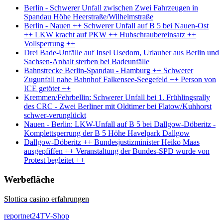
Berlin - Schwerer Unfall zwischen Zwei Fahrzeugen in
Spandau Höhe Heerstraße/Wilhelmstraße
Berlin - Nauen ++ Schwerer Unfall auf B 5 bei Nauen-Ost
++ LKW kracht auf PKW ++ Hubschraubereinsatz ++
Vollsperrung ++
Drei Bade-Unfälle auf Insel Usedom, Urlauber aus Berlin und
Sachsen-Anhalt sterben bei Badeunfälle
Bahnstrecke Berlin-Spandau - Hamburg ++ Schwerer
Zugunfall nahe Bahnhof Falkensee-Seegefeld ++ Person von
ICE getötet ++
Kremmen/Fehrbellin: Schwerer Unfall bei 1. Frühlingsrally
des CRC - Zwei Berliner mit Oldtimer bei Flatow/Kuhhorst
schwer-verunglückt
Nauen - Berlin: LKW-Unfall auf B 5 bei Dallgow-Döberitz -
Komplettsperrung der B 5 Höhe Havelpark Dallgow
Dallgow-Döberitz ++ Bundesjustizminister Heiko Maas
ausgepfiffen ++ Veranstaltung der Bundes-SPD wurde von
Protest begleitet ++
Werbefläche
Slottica casino erfahrungen
reportnet24TV-Shop