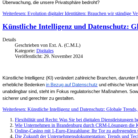
Überwachung, die unsere Privatsphäre bedroht?
Weiterlesen: Evolution digitaler Identitäten: Brauchen wir ständige Ve
Künstliche Intelligenz und Datenschutz: G
Details
Geschrieben von
Ext. A. (C.M.L)
Kategorie:
Digitales
Veröffentlicht: 29. November 2024
Künstliche Intelligenz (KI) verändert zahlreiche Branchen, darunter
erhebliche Bedenken
in Bezug auf Datenschutz
und ethische Verant
unabdingbar sind, steht im Fokus regulatorischer Maßnahmen. Sowo
sicherer und gerechter zu gestalten.
Weiterlesen: Künstliche Intelligenz und Datenschutz: Globale Trends
Flexibilität und Recht: Was Sie bei digitalen Dienstleistungen
Wie Unternehmen in Brandenburg durch CRM-Lösungen die Ku
Online-Casino mit 1-Euro-Einzahlung: Ihr Tor zu aufregende
Die Zukunft der Unternehmensdokumentation: Trends und Tec