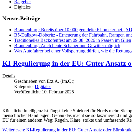
Ratgeber
Digitales
Neuste-Beiträge
Brandenburg: Bereits über 10.000 geradelte Kilometer bei „
B5-Dallgow-Döberitz - Erneuerung der Fahrbahn, Rampen und
Traditionelles Backofenfest am 09.08. 2026 in Paaren im Glien
Brandenburg: Auch heute Schauer und Gewitter möglich
Was Autofahrer bei einer Vollsperrung dürfen, wie die Rettungs
KI-Regulierung in der EU: Guter Ansatz 
Details
Geschrieben von
Ext.A. (Im.Q:)
Kategorie:
Digitales
Veröffentlicht: 10. Februar 2025
Künstliche Intelligenz ist längst keine Spielerei für Nerds mehr. Sie o
menschlicher Hand lagen. Genau das macht sie so faszinierend und 
EU für einen anderen Weg: Regeln. Klare, strikte und umfassende Re
Weiterlesen: KI-Regulierung in der EU: Guter Ansatz oder Bürokrat