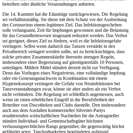
betreiben oder ähnliche Veranstaltungen anbieten.
Die 14. Kammer hat die Eilanträge zurückgewiesen. Die Regelung
sei verhältnismäßig. Sie diene mit dem Schutz vor der Ausbreitung
des Coronavirus einem legitimen Ziel. Das Infektionsgeschehen
solle verlangsamt, Zeit für Impfungen gewonnen und die Belastung
für das Gesundheitswesen insgesamt reduziert werden. Das Verbot
sei geeignet, dieses Ziel zu fördern, weil es die Infektionsgefahr
verringere. Selbst wenn dadurch das Tanzen verstärkt in den
Privatbereich verlagert werden sollte, sei zu berücksichtigen, dass
solche privaten Zusammenkünfte ihrerseits strengen Regeln,
insbesondere einer Begrenzung auf günstigstenfalls 10 Personen,
unterlägen. Mildere Mittel stünden derzeit nicht zur Verfügung.
Denn das Vorliegen eines Negativtests, eine vollständige Impfung
oder ein Genesungsnachweis in Kombination mit einem
Hygienekonzept verringere die Gefahr von Neuinfektionen bei
Tanzveranstaltungen zwar, könne sie aber anders als ein Verbot
nicht verhindern. Die Regelung sei schließlich angemessen, auch
wenn sie einen erheblichen Eingriff in die Berufsfreiheit der
Betreiber von Discotheken und Clubs darstelle. Den insbesondere
auch aus dem Ausfallen kommerzieller Silvester-Partys
resultierenden wirtschaftlichen Nachteilen für die Antragsteller
stünden Individual- und Gemeinschaftsgüter höchsten
verfassungsrechtlichen Rangs gegenüber, die gegenwärtig höchst
gefährdet seien. Tanzlustbarkeiten begründeten aufgrund