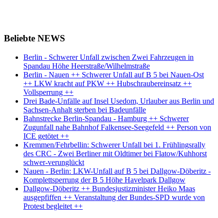
Beliebte NEWS
Berlin - Schwerer Unfall zwischen Zwei Fahrzeugen in
Spandau Höhe Heerstraße/Wilhelmstraße
Berlin - Nauen ++ Schwerer Unfall auf B 5 bei Nauen-Ost
++ LKW kracht auf PKW ++ Hubschraubereinsatz ++
Vollsperrung ++
Drei Bade-Unfälle auf Insel Usedom, Urlauber aus Berlin und
Sachsen-Anhalt sterben bei Badeunfälle
Bahnstrecke Berlin-Spandau - Hamburg ++ Schwerer
Zugunfall nahe Bahnhof Falkensee-Seegefeld ++ Person von
ICE getötet ++
Kremmen/Fehrbellin: Schwerer Unfall bei 1. Frühlingsrally
des CRC - Zwei Berliner mit Oldtimer bei Flatow/Kuhhorst
schwer-verunglückt
Nauen - Berlin: LKW-Unfall auf B 5 bei Dallgow-Döberitz -
Komplettsperrung der B 5 Höhe Havelpark Dallgow
Dallgow-Döberitz ++ Bundesjustizminister Heiko Maas
ausgepfiffen ++ Veranstaltung der Bundes-SPD wurde von
Protest begleitet ++