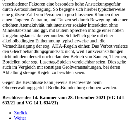
verschiedener Faktoren eine besonders hohe Ansteckungsgefahr
durch Aerosolübertragung. So begegne sich hierbei typischerweise
eine größere Zahl von Personen in geschlossenen Räumen über
einen längeren Zeitraum, und Tanzen sei durch Bewegung mit einer
erhöhten Atemaktivität, mit intensiver sozialer Interaktion ohne
Mindestabstand und ggf. mit lautem Sprechen infolge einer hohen
Umgebungslautstärke verbunden. Schließlich gehe mit einer
alkoholbedingten Enthemmung typischerweise auch die
Vernachlässigung der sog.
AHA
-Regeln einher. Das Verbot verletze
den Gleichbehandlungsgrundsatz nicht, weil Tanzveranstaltungen
nicht mit dem derzeit noch erlaubten Betrieb von Saunen, Thermen,
Bordellen oder sog. Lasertag-Spielen vergleichbar seien. Dies gelte
auch im Vergleich mit sonstigen Großveranstaltungen, bei deren
Abhaltung strenge Regeln zu beachten seien.
Gegen die Beschlüsse kann jeweils Beschwerde beim
Oberverwaltungsgericht Berlin-Brandenburg erhoben werden.
Beschlüsse der 14. Kammer vom 28. Dezember 2021 (VG 14 L
633/21 und VG 14 L 634/21)
Zurück
Weiter