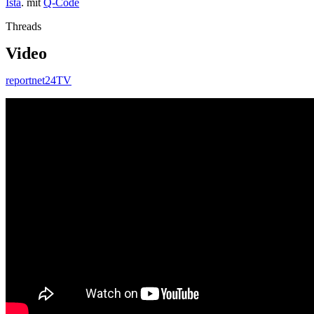
Ista
. mit
Q-Code
Threads
Video
reportnet24TV