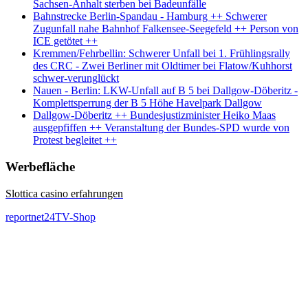
Sachsen-Anhalt sterben bei Badeunfälle
Bahnstrecke Berlin-Spandau - Hamburg ++ Schwerer
Zugunfall nahe Bahnhof Falkensee-Seegefeld ++ Person von
ICE getötet ++
Kremmen/Fehrbellin: Schwerer Unfall bei 1. Frühlingsrally
des CRC - Zwei Berliner mit Oldtimer bei Flatow/Kuhhorst
schwer-verunglückt
Nauen - Berlin: LKW-Unfall auf B 5 bei Dallgow-Döberitz -
Komplettsperrung der B 5 Höhe Havelpark Dallgow
Dallgow-Döberitz ++ Bundesjustizminister Heiko Maas
ausgepfiffen ++ Veranstaltung der Bundes-SPD wurde von
Protest begleitet ++
Werbefläche
Slottica casino erfahrungen
reportnet24TV-Shop