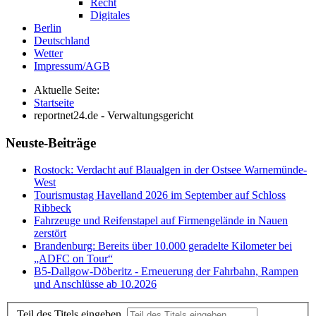
Recht
Digitales
Berlin
Deutschland
Wetter
Impressum/AGB
Aktuelle Seite:
Startseite
reportnet24.de - Verwaltungsgericht
Neuste-Beiträge
Rostock: Verdacht auf Blaualgen in der Ostsee Warnemünde-
West
Tourismustag Havelland 2026 im September auf Schloss
Ribbeck
Fahrzeuge und Reifenstapel auf Firmengelände in Nauen
zerstört
Brandenburg: Bereits über 10.000 geradelte Kilometer bei
„ADFC on Tour“
B5-Dallgow-Döberitz - Erneuerung der Fahrbahn, Rampen
und Anschlüsse ab 10.2026
Teil des Titels eingeben