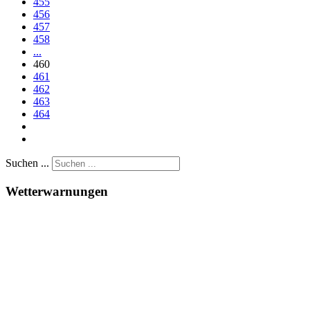
455
456
457
458
...
460
461
462
463
464
Suchen ...
Wetterwarnungen