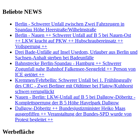
Beliebte NEWS
Berlin - Schwerer Unfall zwischen Zwei Fahrzeugen in
Spandau Höhe Heerstraße/Wilhelmstraße
Berlin - Nauen ++ Schwerer Unfall auf B 5 bei Nauen-Ost
++ LKW kracht auf PKW ++ Hubschraubereinsatz ++
Vollsperrung ++
Drei Bade-Unfälle auf Insel Usedom, Urlauber aus Berlin und
Sachsen-Anhalt sterben bei Badeunfälle
Bahnstrecke Berlin-Spandau - Hamburg ++ Schwerer
Zugunfall nahe Bahnhof Falkensee-Seegefeld ++ Person von
ICE getötet ++
Kremmen/Fehrbellin: Schwerer Unfall bei 1. Frühlingsrally
des CRC - Zwei Berliner mit Oldtimer bei Flatow/Kuhhorst
schwer-verunglückt
Nauen - Berlin: LKW-Unfall auf B 5 bei Dallgow-Döberitz -
Komplettsperrung der B 5 Höhe Havelpark Dallgow
Dallgow-Döberitz ++ Bundesjustizminister Heiko Maas
ausgepfiffen ++ Veranstaltung der Bundes-SPD wurde von
Protest begleitet ++
Werbefläche