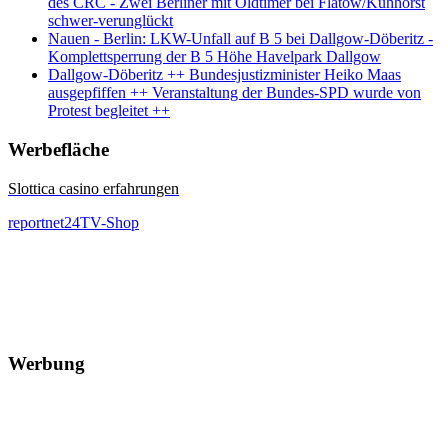
des CRC - Zwei Berliner mit Oldtimer bei Flatow/Kuhhorst
schwer-verunglückt
Nauen - Berlin: LKW-Unfall auf B 5 bei Dallgow-Döberitz -
Komplettsperrung der B 5 Höhe Havelpark Dallgow
Dallgow-Döberitz ++ Bundesjustizminister Heiko Maas
ausgepfiffen ++ Veranstaltung der Bundes-SPD wurde von
Protest begleitet ++
Werbefläche
Slottica casino erfahrungen
reportnet24TV-Shop
Werbung