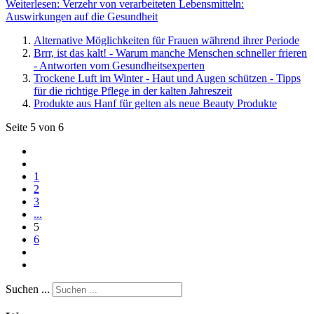
Weiterlesen: Verzehr von verarbeiteten Lebensmitteln:
Auswirkungen auf die Gesundheit
Alternative Möglichkeiten für Frauen während ihrer Periode
Brrr, ist das kalt! - Warum manche Menschen schneller frieren
- Antworten vom Gesundheitsexperten
Trockene Luft im Winter - Haut und Augen schützen - Tipps
für die richtige Pflege in der kalten Jahreszeit
Produkte aus Hanf für gelten als neue Beauty Produkte
Seite 5 von 6
1
2
3
...
5
6
Suchen ...