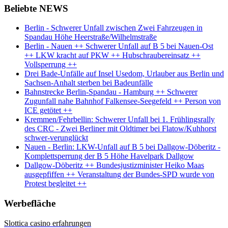
Beliebte NEWS
Berlin - Schwerer Unfall zwischen Zwei Fahrzeugen in
Spandau Höhe Heerstraße/Wilhelmstraße
Berlin - Nauen ++ Schwerer Unfall auf B 5 bei Nauen-Ost
++ LKW kracht auf PKW ++ Hubschraubereinsatz ++
Vollsperrung ++
Drei Bade-Unfälle auf Insel Usedom, Urlauber aus Berlin und
Sachsen-Anhalt sterben bei Badeunfälle
Bahnstrecke Berlin-Spandau - Hamburg ++ Schwerer
Zugunfall nahe Bahnhof Falkensee-Seegefeld ++ Person von
ICE getötet ++
Kremmen/Fehrbellin: Schwerer Unfall bei 1. Frühlingsrally
des CRC - Zwei Berliner mit Oldtimer bei Flatow/Kuhhorst
schwer-verunglückt
Nauen - Berlin: LKW-Unfall auf B 5 bei Dallgow-Döberitz -
Komplettsperrung der B 5 Höhe Havelpark Dallgow
Dallgow-Döberitz ++ Bundesjustizminister Heiko Maas
ausgepfiffen ++ Veranstaltung der Bundes-SPD wurde von
Protest begleitet ++
Werbefläche
Slottica casino erfahrungen