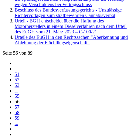
wegen Verschuldens bei Vertragsschluss
Beschluss des Bundesverfassungsgerichts - Unzulässige
Richtervorlagen zum strafbewehrten Cannabisverbot
Urteil - BGH entscheidet über die Haftung des
Motorherstellers in einem Dieselverfahren nach dem Urteil
des EuGH vom 21. März 2023 – C-100/21
Urteile des EuGH in den Rechtssachen "Aberkennung und
Ablehnung der Flüchtlingseigenschaft"
Seite 56 von 89
51
52
53
...
55
56
57
58
59
...